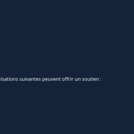
ations suivantes peuvent offrir un soutien :