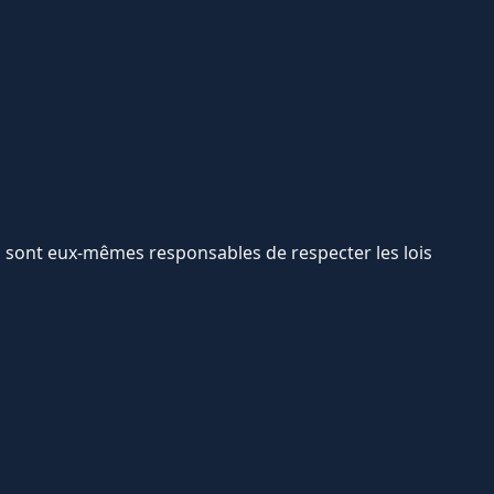
urs sont eux-mêmes responsables de respecter les lois