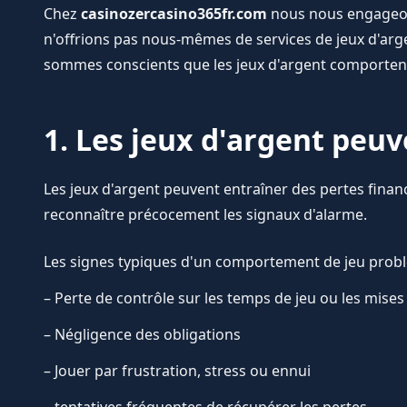
Chez
casinozercasino365fr.com
nous nous engageons
n'offrions pas nous-mêmes de services de jeux d'arg
sommes conscients que les jeux d'argent comportent d
1. Les jeux d'argent peu
Les jeux d'argent peuvent entraîner des pertes fina
reconnaître précocement les signaux d'alarme.
Les signes typiques d'un comportement de jeu probl
– Perte de contrôle sur les temps de jeu ou les mises
– Négligence des obligations
– Jouer par frustration, stress ou ennui