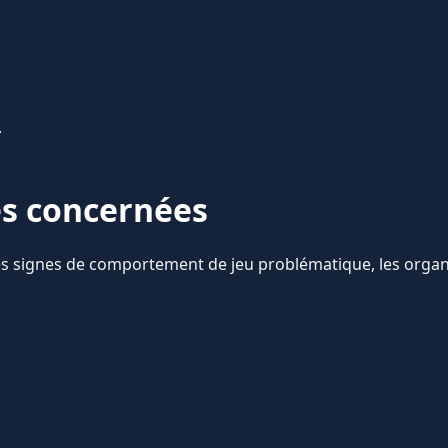
.
es concernées
 signes de comportement de jeu problématique, les organis